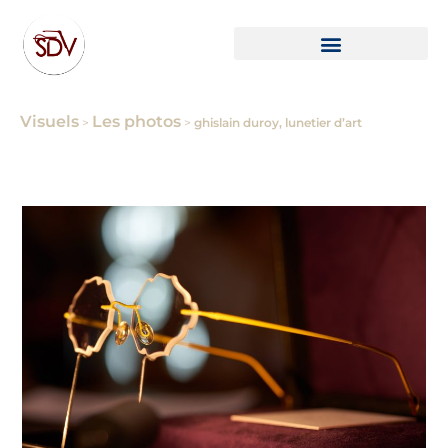
Visuels
Les photos
>
>
ghislain duroy, lunetier d’art