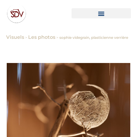
Visuels
Les photos
>
>
sophie videgrain, plasticienne verrière