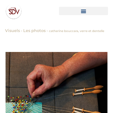
Visuels
Les photos
>
>
catherine bouccara, verre et dentelle