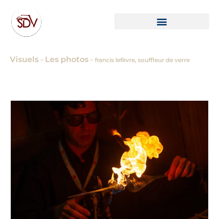
Visuels
Les photos
>
>
francis lefèvre, souffleur de verre