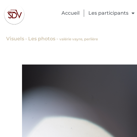
Accueil
Les participants
Visuels
Les photos
>
>
valérie vayre, perlière